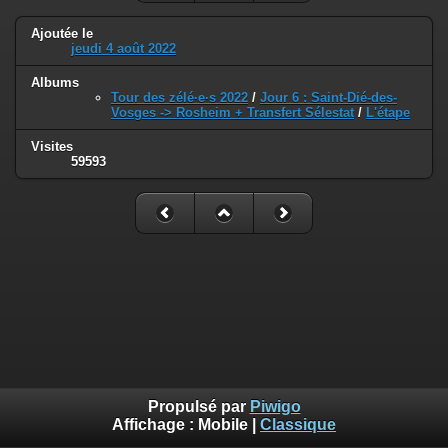
Ajoutée le
jeudi 4 août 2022
Albums
Tour des zélé·e·s 2022
/
Jour 6 : Saint-Dié-des-
Vosges -> Rosheim + Transfert Sélestat
/
L'étape
Visites
59593
Propulsé par
Piwigo
Affichage :
Mobile
|
Classique