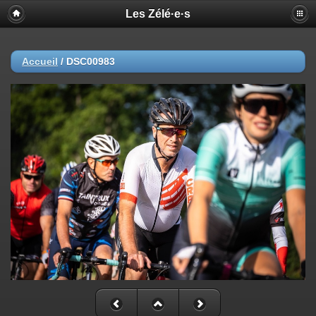
Les Zélé·e·s
Accueil
/
DSC00983