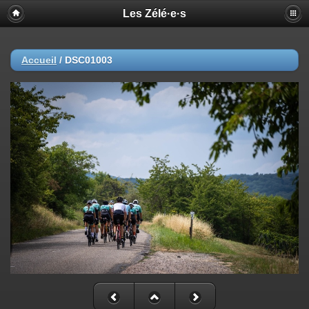
Les Zélé·e·s
Accueil
/
DSC01003