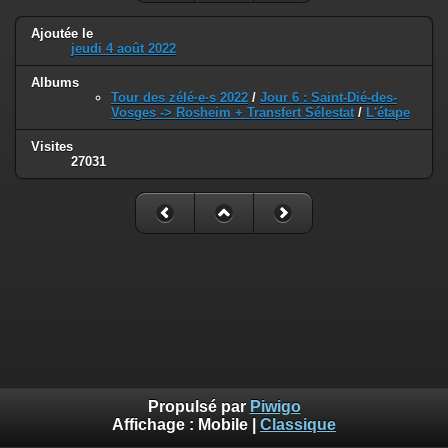
Ajoutée le
jeudi 4 août 2022
Albums
Tour des zélé·e·s 2022
/
Jour 6 : Saint-Dié-des-
Vosges -> Rosheim + Transfert Sélestat
/
L'étape
Visites
27031
Propulsé par
Piwigo
Affichage :
Mobile
|
Classique