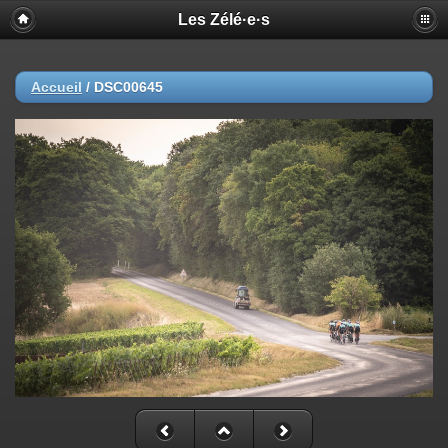
Les Zélé·e·s
Accueil
/
DSC00645