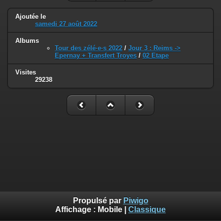
Ajoutée le
samedi 27 août 2022
Albums
Tour des zélé·e·s 2022
/
Jour 3 : Reims ->
Epernay + Transfert Troyes
/
02 Etape
Visites
29238
Propulsé par
Piwigo
Affichage :
Mobile
|
Classique