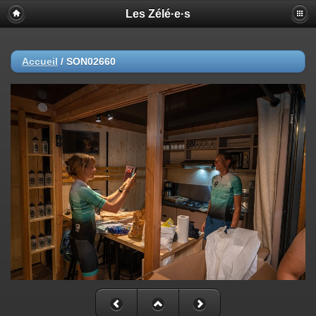
Les Zélé·e·s
Accueil
/
SON02660