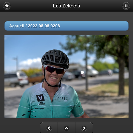
Les Zélé·e·s
Accueil
/
2022 08 08 0208