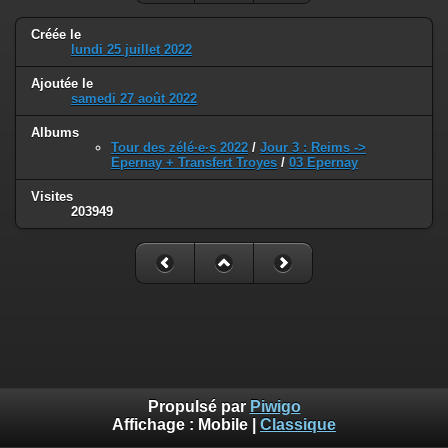
Créée le
lundi 25 juillet 2022
Ajoutée le
samedi 27 août 2022
Albums
Tour des zélé·e·s 2022
/
Jour 3 : Reims ->
Epernay + Transfert Troyes
/
03 Epernay
Visites
203949
Propulsé par
Piwigo
Affichage :
Mobile
|
Classique