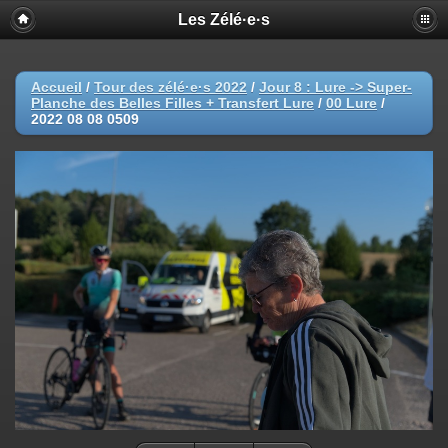
Les Zélé·e·s
Accueil
/
Tour des zélé·e·s 2022
/
Jour 8 : Lure -> Super-
Planche des Belles Filles + Transfert Lure
/
00 Lure
/
2022 08 08 0509